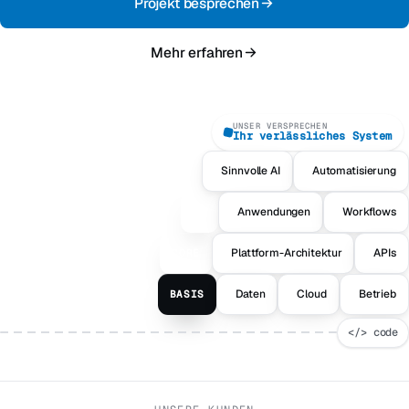
Projekt besprechen
Mehr erfahren
UNSER VERSPRECHEN
Ihr verlässliches System
Sinnvolle AI
Automatisierung
AI
Anwendungen
Workflows
UX
Plattform-Architektur
APIs
CORE
Daten
Cloud
Betrieb
BASIS
</> code