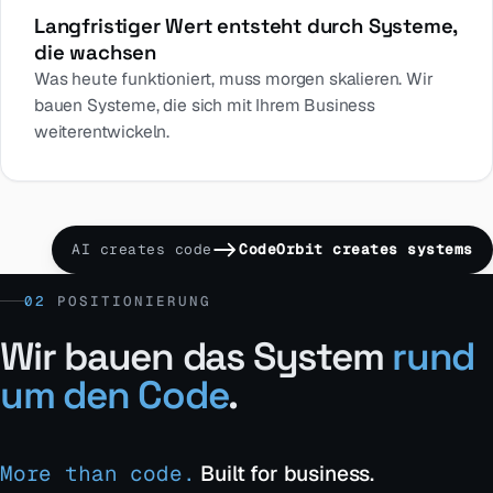
Langfristiger Wert entsteht durch Systeme,
die wachsen
Was heute funktioniert, muss morgen skalieren. Wir
bauen Systeme, die sich mit Ihrem Business
weiterentwickeln.
AI creates code
CodeOrbit creates systems
02
POSITIONIERUNG
Wir bauen das System
rund
um den Code
.
More than code.
Built for business.