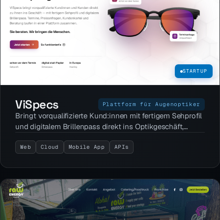
STARTUP
ViSpecs
Plattform für Augenoptiker
Bringt vorqualifizierte Kund:innen mit fertigem Sehprofil
und digitalem Brillenpass direkt ins Optikgeschäft,
Termine, Preisanfragen und Kundenkartei in einer
Plattform.
Web
Cloud
Mobile App
APIs